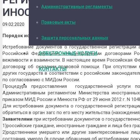
Административные регламенты
ИНОСТРАННОГО ГОСУДАР
Правовые акты
09.02.2020
Порядок истребования документов о государственной ре
Защита персональных данных
Истребование документов о государственной регистрации а
ЭЛЕКТРОННЫЕ УСЛУГИ
Российской Федерацией, международными договорами Рос
вежливости и взаимности. В настоящее время Российская Ф
договорах об оказании правовой помощи. При отсутствии
КОНТАКТЫ
других государств в соответствии с российским законодате
по согласованию с МИДом России.
Процедура предоставления государственной услуги по
Административным регламентом Министерства иностранны
приказом МИД России и Минюста РФ от 29 июня 2012 г. N 1048
Для истребования документа о государственной регистраци
обратиться в орган загс по его месту жительства (нахождения)
Заявителями
при истребовании документов о государственной
1)российские граждане, иностранные граждане и лица без гр
2)родственники умершего или другие заинтересованные лиц
состояния, умерло (в случае обращения об истребовании доку