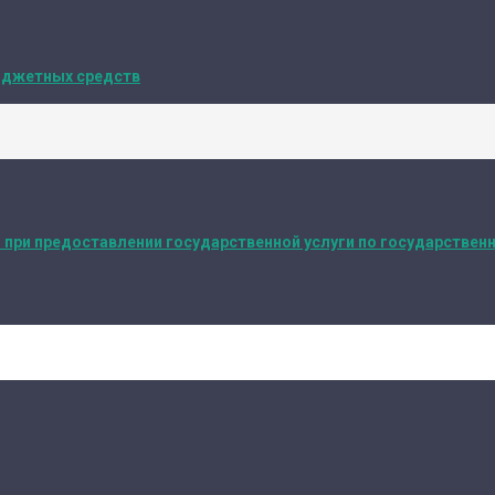
юджетных средств
 при предоставлении государственной услуги по государствен
егистрации актов гражданского состояния с территории иност
ДОКУМЕНТОВ О ГОСУДАРС
ЖДАНСКОГО СОСТОЯНИЯ С 