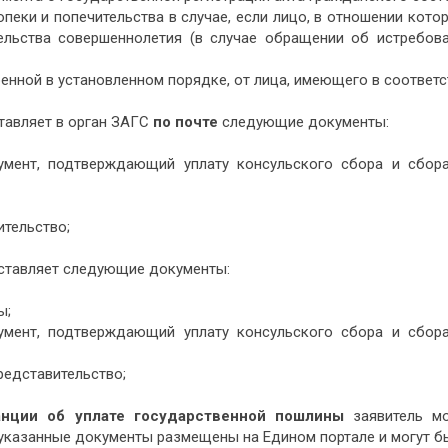
опеки и попечительства в случае, если лицо, в отношении кото
льства совершеннолетия (в случае обращении об истребова
ренной в установленном порядке, от лица, имеющего в соответ
тавляет в орган ЗАГС
по почте
следующие документы:
умент, подтверждающий уплату консульского сбора и сбор
тельство;
дставляет следующие документы:
ы;
умент, подтверждающий уплату консульского сбора и сбор
редставительство;
анции об уплате государственной пошлины
заявитель мо
 указанные документы размещены на Едином портале и могут б