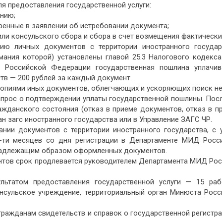
я предоставления государственной услуги:
ению;
ренные в заявлении об истребовании документа;
или консульского сбора и сбора в счет возмещения фактически
нию личных документов с территории иностранного госуда
мания которой) установлены главой 25.3 Налогового кодекс
са Российской Федерации государственная пошлина уплачи
тв — 200 рублей за каждый документ.
опиями иных документов, облегчающих и ускоряющих поиск не
апрос о подтверждении уплаты государственной пошлины. Пос
жданского состояния (отказ в приеме документов, отказ в пр
ан загс иностранного государства или в Управление ЗАГС ЧР.
ании документов с территории иностранного государства, с
-ти месяцев со дня регистрации в Департаменте МИД Росси
 надлежащим образом оформленных документов.
ентов срок продлевается руководителем Департамента МИД Ро
ультатом предоставления государственной услуги — 15 ра
нсульское учреждение, территориальный орган Минюста Росс
ажданам свидетельств и справок о государственной регистра