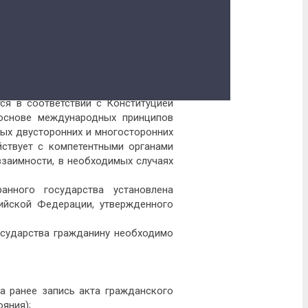
остранного государства
ся в соответствии с Конституцией
основе международных принципов
ых двусторонних и многосторонних
ствует с компетентными органами
взаимности, в необходимых случаях
нного государства установлена
ийской Федерации, утвержденного
осударства гражданину необходимо
на ранее запись акта гражданского
яния);