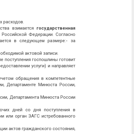
х расходов.
рства взимается
государственная
а Российской Федерации. Согласно
вается в следующем размере:- за
обходимой актовой записи.
ле поступления госпошлины готовит
едоставлении услуги) и направляет
 учетом обращения в компетентные
и, Департаменте Минюста России,
ссии, Департамента Минюста России
бочих дней со дня поступления в
ии или орган ЗАГС истребованного
ции актов гражданского состояния,